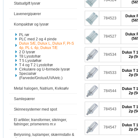
784524
(56
Statsafgift lysrør
Lavenergipærer
Dulux 
784523
(56
Kompaktrør og lysrør
Dulux 
PL rør
784527
(56
PLC med 2 og 4 pinde
Dulux S/E, Dulux L, Dulux F, Pl-S
4p, PL-L 4p, Dukux T/E
2 D lysrør
Dulux T 
784534
T8 Lysstofrør
2p (
T 5 Lysstøfrør
T 4 og T 2 Lysstofrør
Cirkulære og U-formede lysrør
Dulux T 
784533
Specialrør
2p (
(Farvede/Grolux/UVA/etc.)
Metal halogen, Natrium, Kviksølv
Dulux T 
784544
2p (
Samlepærer
Dulux T 
784543
Skinnesystemer med spot
2p (
El artikler, transformer, sikringer,
fatninger, prismerens m.v
Dulux T 
784547
2p (
Belysning, luplamper, skærmstativ &