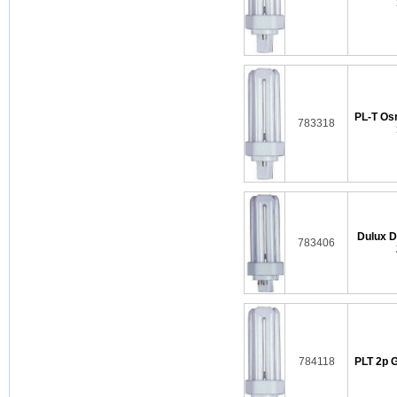
PL-T Osr
783318
Dulux D
783406
784118
PLT 2p 