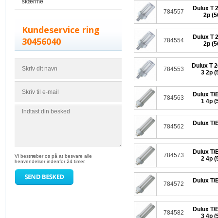
skærme
Dulux T 
784557
2p (
Kundeservice ring
Dulux T 
30456040
784554
2p (
Dulux T 
784553
3 2p 
Dulux T/
784563
1 4p 
Dulux T/
784562
Dulux T/
784573
Vi bestræber os på at besvare alle
2 4p 
henvendelser indenfor 24 timer.
Dulux T/
784572
Dulux T/
784582
3 4p 