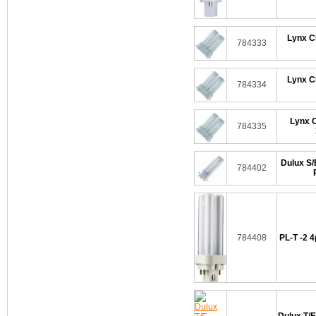
Lynx C
784333
Lynx C
784334
Lynx 
784335
Dulux S/
784402
784408
PL-T -2 