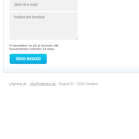
Vi bestræber os på at besvare alle
henvendelser indenfor 24 timer.
jvlighting.dk -
info@jvlighting.dk
- Engvej 37 - 3330 Gørløse