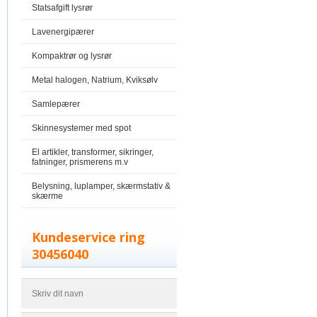
Statsafgift lysrør
Lavenergipærer
Kompaktrør og lysrør
Metal halogen, Natrium, Kviksølv
Samlepærer
Skinnesystemer med spot
El artikler, transformer, sikringer,
fatninger, prismerens m.v
Belysning, luplamper, skærmstativ &
skærme
Kundeservice ring
30456040