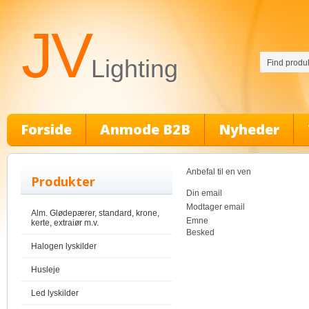
JV
Lighting
Forside
Anmode B2B
Nyheder
Anbefal til en ven
Produkter
Din email
Modtager email
Alm. Glødepærer, standard, krone,
Emne
kerte, extraiør m.v.
Besked
Halogen lyskilder
Husleje
Led lyskilder