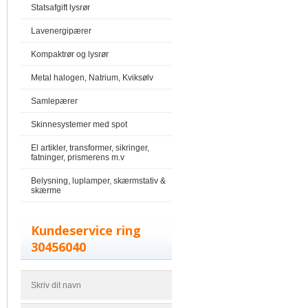
Statsafgift lysrør
Lavenergipærer
Kompaktrør og lysrør
Metal halogen, Natrium, Kviksølv
Samlepærer
Skinnesystemer med spot
El artikler, transformer, sikringer,
fatninger, prismerens m.v
Belysning, luplamper, skærmstativ &
skærme
Kundeservice ring
30456040