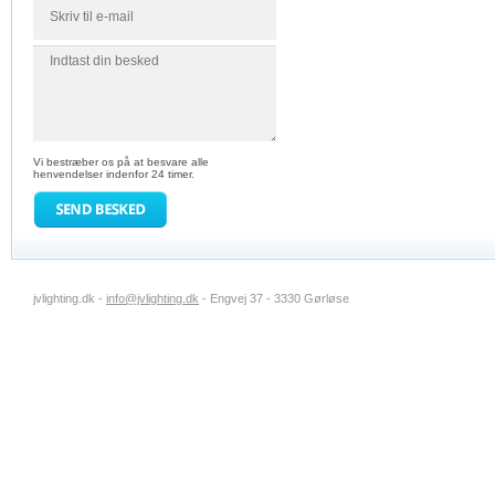
Vi bestræber os på at besvare alle
henvendelser indenfor 24 timer.
jvlighting.dk -
info@jvlighting.dk
- Engvej 37 - 3330 Gørløse