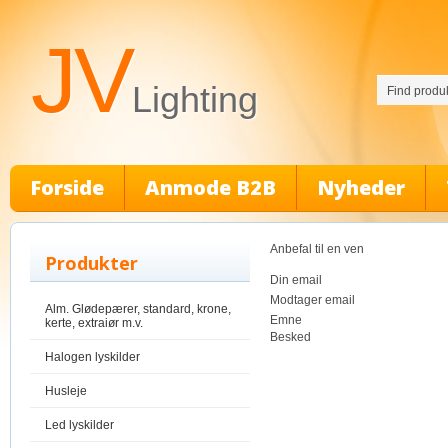
JV
Lighting
Forside
Anmode B2B
Nyheder
Anbefal til en ven
Produkter
Din email
Modtager email
Alm. Glødepærer, standard, krone,
Emne
kerte, extraiør m.v.
Besked
Halogen lyskilder
Husleje
Led lyskilder