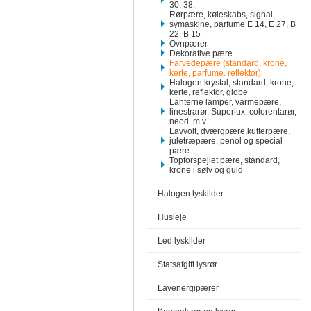
30, 38.
Rørpære, køleskabs, signal,
symaskine, parfume E 14, E 27, B
22, B 15
Ovnpærer
Dekorative pære
Farvedepære (standard, krone,
kerte, parfume. reflektor)
Halogen krystal, standard, krone,
kerte, reflektor, globe
Lanterne lamper, varmepære,
linestrarør, Superlux, colorentarør,
neod. m.v.
Lavvolt, dværgpære,kutterpære,
juletræpære, penol og special
pære
Topforspejlet pære, standard,
krone i sølv og guld
Halogen lyskilder
Husleje
Led lyskilder
Statsafgift lysrør
Lavenergipærer