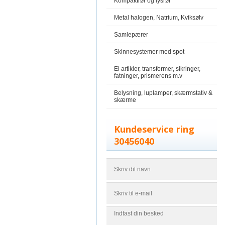
Kompaktrør og lysrør
Metal halogen, Natrium, Kviksølv
Samlepærer
Skinnesystemer med spot
El artikler, transformer, sikringer,
fatninger, prismerens m.v
Belysning, luplamper, skærmstativ &
skærme
Kundeservice ring
30456040