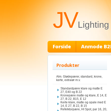
JV
Lighting
Forside
Anmode B2
Produkter
Alm. Glødepærer, standard, krone,
kerte, extraiør m.v.
Standardpære klare og matte E
27, E40 og B 22
Kronepære matte og klare, E 14, E
27, B 22, B15, E 12
Kerte klare, matte og opale med E
14, E 27, B 22, B 15
Refelktorpære, HI Spot, par 16, 20,