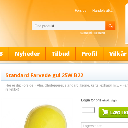
Forside
Handelsvilkår
Avanceret søgning
B
Nyheder
Tilbud
Profil
Vilkår
Standard Farvede gul 25W B22
Her er du:
Forside
»
Alm. Glødepærer, standard, krone, kerte, extraiør m.v.
»
Far
reflektor)
Login for pris!
ekskl. afgift
Lagerstatus: