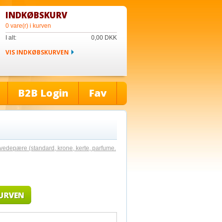
INDKØBSKURV
0 vare(r) i kurven
I alt:
0,00
DKK
VIS INDKØBSKURVEN
B2B Login
Fav
vedepære (standard, krone, kerte, parfume.