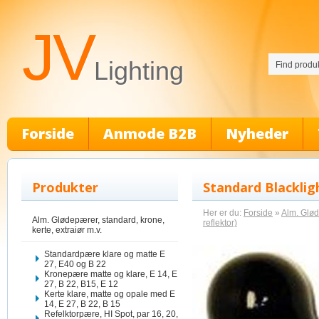
JV
Lighting
Forside
Anmode B2B
Nyheder
Produkter
Standard Blacklig
Her er du:
Forside
»
Alm. Glød
Alm. Glødepærer, standard, krone,
reflektor)
kerte, extraiør m.v.
Standardpære klare og matte E
27, E40 og B 22
Kronepære matte og klare, E 14, E
27, B 22, B15, E 12
Kerte klare, matte og opale med E
14, E 27, B 22, B 15
Refelktorpære, HI Spot, par 16, 20,