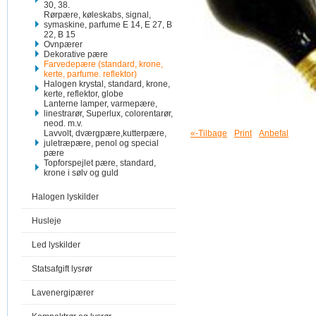
30, 38.
Rørpære, køleskabs, signal,
symaskine, parfume E 14, E 27, B
22, B 15
Ovnpærer
Dekorative pære
Farvedepære (standard, krone,
kerte, parfume. reflektor)
Halogen krystal, standard, krone,
kerte, reflektor, globe
Lanterne lamper, varmepære,
linestrarør, Superlux, colorentarør,
neod. m.v.
Lavvolt, dværgpære,kutterpære,
«-Tilbage
Print
Anbefal
juletræpære, penol og special
pære
Topforspejlet pære, standard,
krone i sølv og guld
Halogen lyskilder
Husleje
Led lyskilder
Statsafgift lysrør
Lavenergipærer