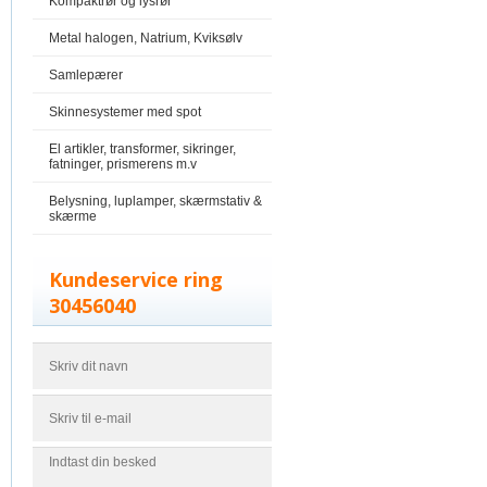
Kompaktrør og lysrør
Metal halogen, Natrium, Kviksølv
Samlepærer
Skinnesystemer med spot
El artikler, transformer, sikringer,
fatninger, prismerens m.v
Belysning, luplamper, skærmstativ &
skærme
Kundeservice ring
30456040