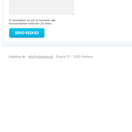
Vi bestræber os på at besvare alle
henvendelser indenfor 24 timer.
jvlighting.dk -
info@jvlighting.dk
- Engvej 37 - 3330 Gørløse