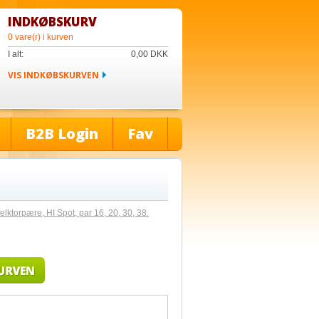
INDKØBSKURV
0 vare(r) i kurven
I alt:
0,00
DKK
VIS INDKØBSKURVEN
B2B Login
Fav
elktorpære, HI Spot, par 16, 20, 30, 38.