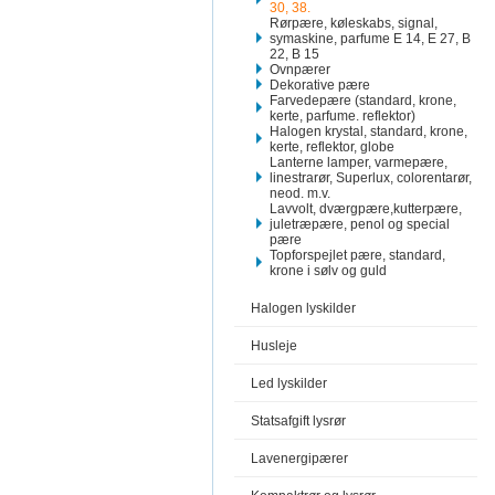
30, 38.
Rørpære, køleskabs, signal,
symaskine, parfume E 14, E 27, B
22, B 15
Ovnpærer
Dekorative pære
Farvedepære (standard, krone,
kerte, parfume. reflektor)
Halogen krystal, standard, krone,
kerte, reflektor, globe
Lanterne lamper, varmepære,
linestrarør, Superlux, colorentarør,
neod. m.v.
Lavvolt, dværgpære,kutterpære,
juletræpære, penol og special
pære
Topforspejlet pære, standard,
krone i sølv og guld
Halogen lyskilder
Husleje
Led lyskilder
Statsafgift lysrør
Lavenergipærer