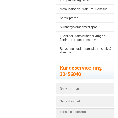
Kompaktrør og lysrør
Metal halogen, Natrium, Kviksølv
Samlepærer
Skinnesystemer med spot
El artikler, transformer, sikringer,
fatninger, prismerens m.v
Belysning, luplamper, skærmstativ &
skærme
Kundeservice ring
30456040