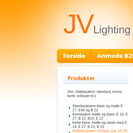
JV
Lighting
Forside
Anmode B2
Produkter
Alm. Glødepærer, standard, krone,
kerte, extraiør m.v.
Standardpære klare og matte E
27, E40 og B 22
Kronepære matte og klare, E 14, E
27, B 22, B15, E 12
Kerte klare, matte og opale med E
14, E 27, B 22, B 15
Refelktorpære, HI Spot, par 16, 20,