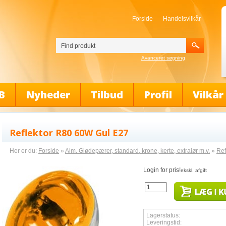
Forside
Handelsvilkår
Avanceret søgning
B
Nyheder
Tilbud
Profil
Vilkår
Reflektor R80 60W Gul E27
Her er du:
Forside
»
Alm. Glødepærer, standard, krone, kerte, extraiør m.v.
»
Ref
Login for pris!
ekskl. afgift
Lagerstatus:
Leveringstid: