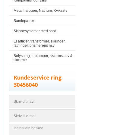
Kompaktrør og lysrør
Metal halogen, Natrium, Kviksølv
Samlepærer
Skinnesystemer med spot
El artikler, transformer, sikringer,
fatninger, prismerens m.v
Belysning, luplamper, skærmstativ &
skærme
Kundeservice ring
30456040