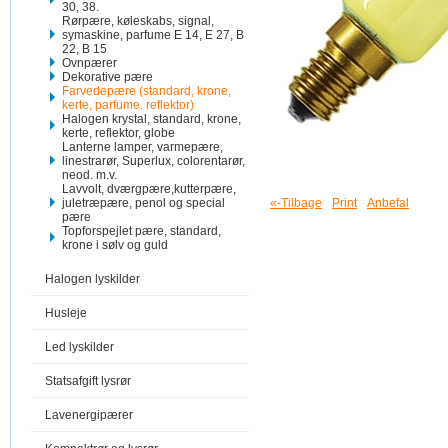
30, 38.
Rørpære, køleskabs, signal,
symaskine, parfume E 14, E 27, B
22, B 15
Ovnpærer
Dekorative pære
Farvedepære (standard, krone,
kerte, parfume. reflektor)
Halogen krystal, standard, krone,
kerte, reflektor, globe
Lanterne lamper, varmepære,
linestrarør, Superlux, colorentarør,
neod. m.v.
Lavvolt, dværgpære,kutterpære,
juletræpære, penol og special
«-Tilbage
Print
Anbefal
pære
Topforspejlet pære, standard,
krone i sølv og guld
Halogen lyskilder
Husleje
Led lyskilder
Statsafgift lysrør
Lavenergipærer