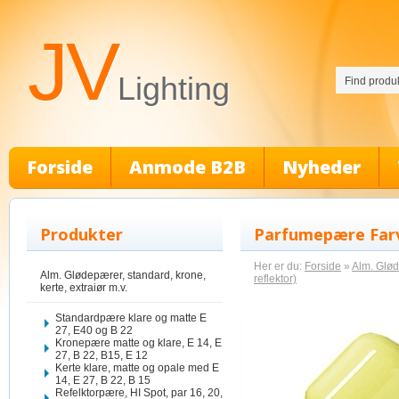
JV
Lighting
Forside
Anmode B2B
Nyheder
Produkter
Parfumepære Farv
Her er du:
Forside
»
Alm. Glød
Alm. Glødepærer, standard, krone,
reflektor)
kerte, extraiør m.v.
Standardpære klare og matte E
27, E40 og B 22
Kronepære matte og klare, E 14, E
27, B 22, B15, E 12
Kerte klare, matte og opale med E
14, E 27, B 22, B 15
Refelktorpære, HI Spot, par 16, 20,