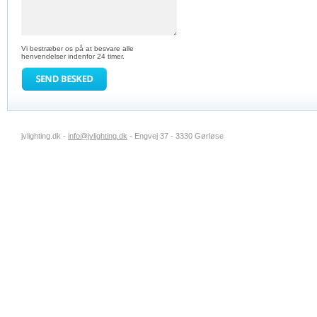
Vi bestræber os på at besvare alle
henvendelser indenfor 24 timer.
jvlighting.dk -
info@jvlighting.dk
- Engvej 37 - 3330 Gørløse