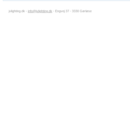
jvlighting.dk -
info@jvlighting.dk
- Engvej 37 - 3330 Gørløse