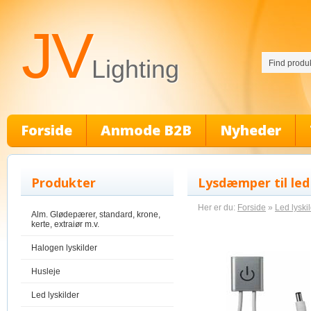
JV
Lighting
Forside
Anmode B2B
Nyheder
Produkter
Lysdæmper til led 
Her er du:
Forside
»
Led lyski
Alm. Glødepærer, standard, krone,
kerte, extraiør m.v.
Halogen lyskilder
Husleje
Led lyskilder