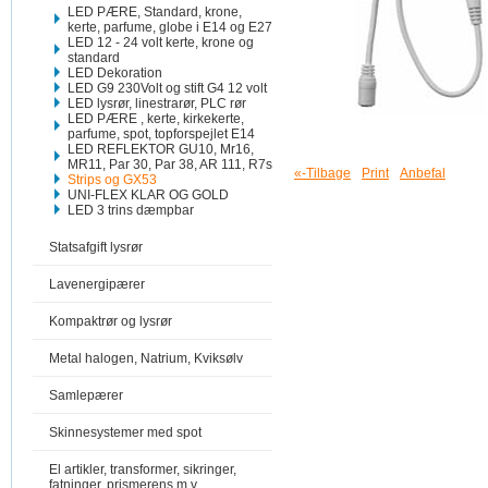
LED PÆRE, Standard, krone,
kerte, parfume, globe i E14 og E27
LED 12 - 24 volt kerte, krone og
standard
LED Dekoration
LED G9 230Volt og stift G4 12 volt
LED lysrør, linestrarør, PLC rør
LED PÆRE , kerte, kirkekerte,
parfume, spot, topforspejlet E14
LED REFLEKTOR GU10, Mr16,
MR11, Par 30, Par 38, AR 111, R7s
«-Tilbage
Print
Anbefal
Strips og GX53
UNI-FLEX KLAR OG GOLD
LED 3 trins dæmpbar
Statsafgift lysrør
Lavenergipærer
Kompaktrør og lysrør
Metal halogen, Natrium, Kviksølv
Samlepærer
Skinnesystemer med spot
El artikler, transformer, sikringer,
fatninger, prismerens m.v