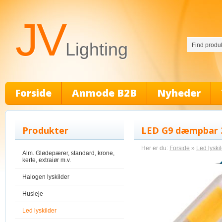
JV
Lighting
Forside
Anmode B2B
Nyheder
Produkter
LED G9 dæmpbar 3
Her er du:
Forside
»
Led lyski
Alm. Glødepærer, standard, krone,
kerte, extraiør m.v.
Halogen lyskilder
Husleje
Led lyskilder