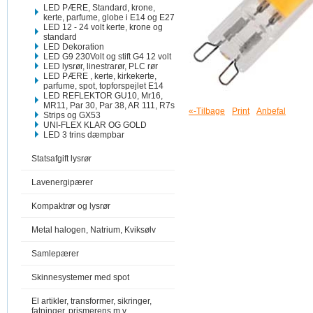
LED PÆRE, Standard, krone,
kerte, parfume, globe i E14 og E27
LED 12 - 24 volt kerte, krone og
standard
LED Dekoration
LED G9 230Volt og stift G4 12 volt
LED lysrør, linestrarør, PLC rør
LED PÆRE , kerte, kirkekerte,
parfume, spot, topforspejlet E14
LED REFLEKTOR GU10, Mr16,
MR11, Par 30, Par 38, AR 111, R7s
«-Tilbage
Print
Anbefal
Strips og GX53
UNI-FLEX KLAR OG GOLD
LED 3 trins dæmpbar
Statsafgift lysrør
Lavenergipærer
Kompaktrør og lysrør
Metal halogen, Natrium, Kviksølv
Samlepærer
Skinnesystemer med spot
El artikler, transformer, sikringer,
fatninger, prismerens m.v