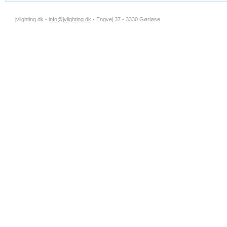
jvlighting.dk -
info@jvlighting.dk
- Engvej 37 - 3330 Gørløse