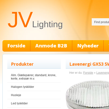
JV
Lighting
Forside
Anmode B2B
Nyheder
Produkter
Lavenergi GX53 5
Her er du:
Forside
»
Lavenerg
Alm. Glødepærer, standard, krone,
kerte, extraiør m.v.
Halogen lyskilder
Husleje
Led lyskilder