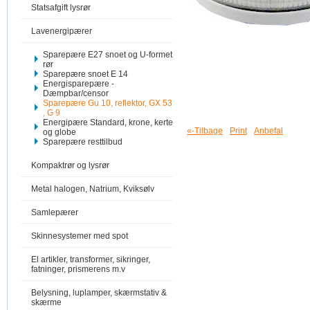
Statsafgift lysrør
Lavenergipærer
Sparepære E27 snoet og U-formet
rør
Sparepære snoet E 14
Energisparepære -
Dæmpbar/censor
Sparepære Gu 10, reflektor, GX 53
, G 9
Energipære Standard, krone, kerte
«-Tilbage
Print
Anbefal
og globe
Sparepære resttilbud
Kompaktrør og lysrør
Metal halogen, Natrium, Kviksølv
Samlepærer
Skinnesystemer med spot
El artikler, transformer, sikringer,
fatninger, prismerens m.v
Belysning, luplamper, skærmstativ &
skærme