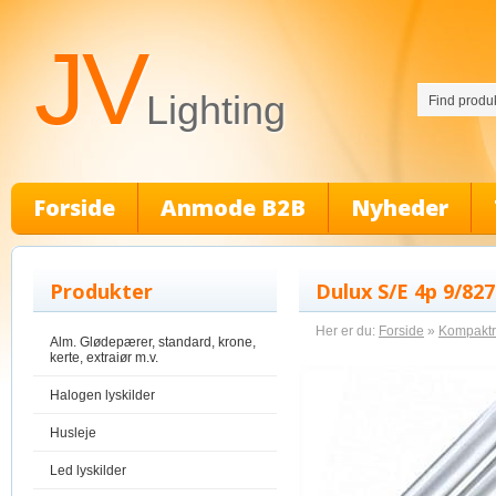
JV
Lighting
Forside
Anmode B2B
Nyheder
Produkter
Dulux S/E 4p 9/827
Her er du:
Forside
»
Kompaktrø
Alm. Glødepærer, standard, krone,
kerte, extraiør m.v.
Halogen lyskilder
Husleje
Led lyskilder