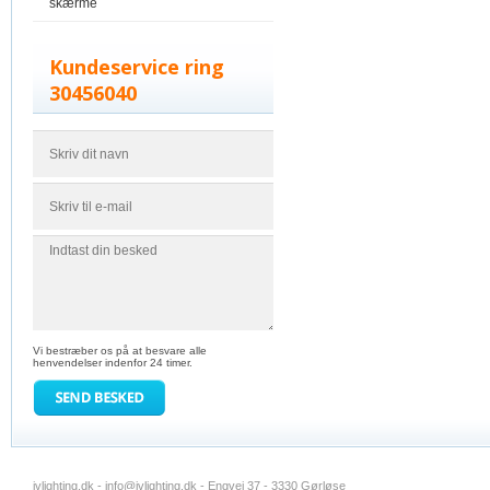
skærme
Kundeservice ring
30456040
Vi bestræber os på at besvare alle
henvendelser indenfor 24 timer.
jvlighting.dk -
info@jvlighting.dk
- Engvej 37 - 3330 Gørløse