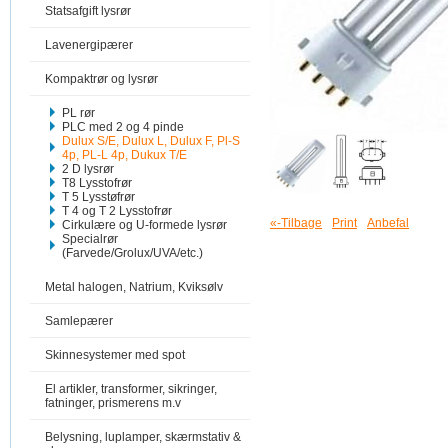
Statsafgift lysrør
Lavenergipærer
Kompaktrør og lysrør
PL rør
PLC med 2 og 4 pinde
Dulux S/E, Dulux L, Dulux F, Pl-S
4p, PL-L 4p, Dukux T/E
2 D lysrør
T8 Lysstofrør
T 5 Lysstøfrør
T 4 og T 2 Lysstofrør
«-Tilbage
Print
Anbefal
Cirkulære og U-formede lysrør
Specialrør
(Farvede/Grolux/UVA/etc.)
Metal halogen, Natrium, Kviksølv
Samlepærer
Skinnesystemer med spot
El artikler, transformer, sikringer,
fatninger, prismerens m.v
Belysning, luplamper, skærmstativ &