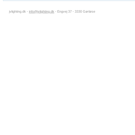
jvlighting.dk -
info@jvlighting.dk
- Engvej 37 - 3330 Gørløse