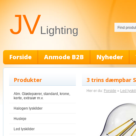
JV
Lighting
Forside
Anmode B2B
Nyheder
Produkter
3 trins dæmpbar S
Her er du:
Forside
»
Led lyski
Alm. Glødepærer, standard, krone,
kerte, extraiør m.v.
Halogen lyskilder
Husleje
Led lyskilder