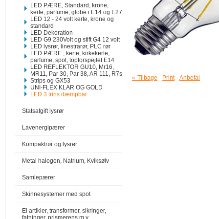
LED PÆRE, Standard, krone,
kerte, parfume, globe i E14 og E27
LED 12 - 24 volt kerte, krone og
standard
LED Dekoration
LED G9 230Volt og stift G4 12 volt
LED lysrør, linestrarør, PLC rør
LED PÆRE , kerte, kirkekerte,
parfume, spot, topforspejlet E14
LED REFLEKTOR GU10, Mr16,
MR11, Par 30, Par 38, AR 111, R7s
«-Tilbage
Print
Anbefal
Strips og GX53
UNI-FLEX KLAR OG GOLD
LED 3 trins dæmpbar
Statsafgift lysrør
Lavenergipærer
Kompaktrør og lysrør
Metal halogen, Natrium, Kviksølv
Samlepærer
Skinnesystemer med spot
El artikler, transformer, sikringer,
fatninger, prismerens m.v